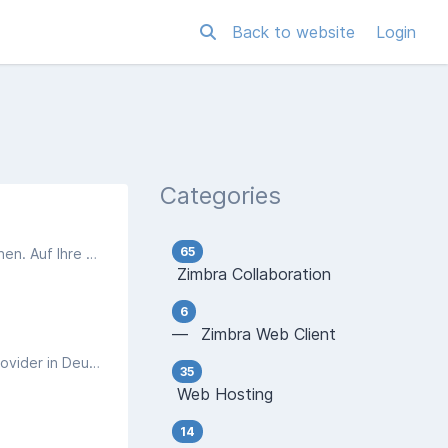
Back to website
Login
Categories
65
Wir stehen Ihnen zur Seite. In diesem Artikel erfahren Sie, wie Interessenten und Kunden uns auf dem schnellsten Weg erreichen. Auf Ihre Helpdesk-Tickets antworten wir während unserer Geschäftszeiten in der Regel innerhalb einer Stunde.
Zimbra Collaboration
6
— Zimbra Web Client
managedhosting.de ist bereits seit 2013 nach DIN ISO/IEC 27001 zertifziert und betreibt seither als einer der ersten Cloud Provider in Deutschland ein regelmäßig extern auditiertes Informationssicherheits-Management-System (ISMS).
35
Web Hosting
14