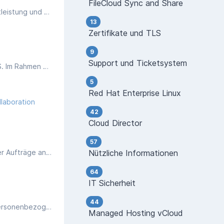
FileCloud Sync and Share
Informationen zur Löschung aller im Rahmen der erbrachten Dienstleistung gespeicherten Daten nach Beendigung der Dienstleistung und automatischer Prozess zur Löschung von Daten nach einer Kündigung.
13
Zertifikate und TLS
9
Support und Ticketsystem
Die Verantwortlichkeiten für Patches und Updates unterscheiden sich je nach Dienstleistungsbereich für IaaS, PaaS und SaaS. Im Rahmen unseres Managed Services übernehmen wir die Aktualisierung Ihrer Hosting-Umgebung.
5
Red Hat Enterprise Linux
llaboration
42
Cloud Director
57
Hinweise zu den Handlungsanweisungen und Mindeststandards des IT-Planungsrates des Bundes für die Vergabe öffentlicher Aufträge an Cloud Service Provider (CSP) wie die managedhosting.de GmbH.
Nützliche Informationen
64
IT Sicherheit
44
Datenschutzrechtliche Hinweise nach DS-GVO - Die bei der managedhosting.de GmbH gespeicherten bzw. verarbeiteten personenbezogenen Daten dienen ausschließlich der Erfüllung der Geschäftsbeziehung.
Managed Hosting vCloud