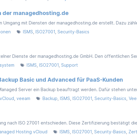
en der managedhosting.de
tionen
ISMS
ISO27001
Security-Basics
tsystem
ISMS
ISO27001
Support
-Backup Basic und Advanced für PaaS-Kunden
vCloud
veeam
Backup
ISMS
ISO27001
Security-Basics
Vee
anaged Hosting vCloud
ISMS
ISO27001
Security-Basics
Zert