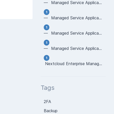
— Managed Service Application - MySQL
1
— Managed Service Application - MongoDB
1
— Managed Service Application - PostgreSQL
1
— Managed Service Application - HAProxy
1
Nextcloud Enterprise Managed Cluster
Tags
2FA
Backup