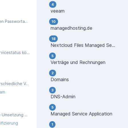
4
veeam
Im Sinne beiderseitiger Sicherheit haben wir Regeln für den Umgang mit Diensten der managedhosting.de erstellt. Dazu zählen Passwortanforderungen, sichere Verwaltungswerkzeuge, die Nutzung von SSH-Schlüsseln und 2-Faktor-Authentifizierung.
10
managedhosting.de
18
Nextcloud Files Managed Server
So erhalten Sie Informationen über den Servicestatus einzelner Dienste der managedhosting.de GmbH. Den öffentlichen Servicestatus können Sie unter der URL https://go.managedhosting.de/status einsehen.
5
Verträge und Rechnungen
2
Domains
Um sich vor Datenverlusten zu schützen, sollte zu jedem Managed Server ein Backup beauftragt werden. Dafür stehen unterschiedliche Varianten und zusätzliche Optionen zur Verfügung. Dieser Artikel liefert einen Überblick und eine Entscheidungshilfe.
3
am
DNS-Admin
5
Managed Service Application
Die managedhosting.de GmbH hat sich für eine Zertifizierung nach ISO 27001 entschieden. Diese Zertifizierung bestätigt die Umsetzung von Maßnahmen zur Informationssicherheit und wird jährlich von einem externen Auditor überprüft.
ifizierung
1