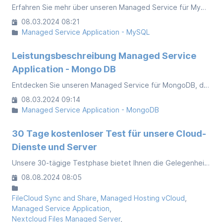
Erfahren Sie mehr über unseren Managed Service für MySQL-Datenbanken. Wir bieten eine maßgeschneiderte Lösung mit optimierter Infrastruktur, Sicherheitsfunktionen und Support für eine reibungslose Betriebsführung Ihrer MySQL-Datenbanken.
08.03.2024 08:21
Managed Service Application - MySQL
Leistungsbeschreibung Managed Service
Application - Mongo DB
Entdecken Sie unseren Managed Service für MongoDB, die führende dokumentenorientierte NoSQL-Datenbank. Wir bieten skalierbare Lösungen für Single-Server oder Cluster-Setups.
08.03.2024 09:14
Managed Service Application - MongoDB
30 Tage kostenloser Test für unsere Cloud-
Dienste und Server
Unsere 30-tägige Testphase bietet Ihnen die Gelegenheit, unsere Cloud-Dienste und Server ohne Risiko auszuprobieren. Während dieser Zeit können Sie von der Performance, Zuverlässigkeit und Benutzerfreundlichkeit unserer Angebote überzeugen.
08.08.2024 08:05
FileCloud Sync and Share
Managed Hosting vCloud
Managed Service Application
Nextcloud Files Managed Server