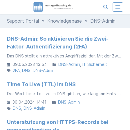
Support Portal
»
Knowledgebase
» DNS-Admin
DNS-Admin: So aktivieren Sie die Zwei-
Faktor-Authentifizierung (2FA)
Das DNS stellt ein attraktives Angriffsziel dar. Mit der Zwei-Faktor-Authentifizierung sichern Sie Ihre DNS-Konfiguration zusätzlich gegen unbefugte Zugriffe. Bei Fragen oder Problemen steht Ihnen das Helpdesk zur Verfügung.
09.05.2023 13:54
DNS-Admin
IT Sicherheit
2FA
DNS
DNS-Admin
Time To Live (TTL) im DNS
Der Wert Time To Live im DNS gibt an, wie lang ein Eintrag zwischengespeichert wird.
30.04.2024 14:41
DNS-Admin
DNS
DNS-Admin
Unterstützung von HTTPS-Records bei
managedhosting.de