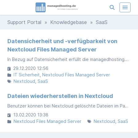
Support Portal
»
Knowledgebase
» SaaS
Datensicherheit und -verfügbarkeit von
Nextcloud Files Managed Server
In Bezug auf Datensicherheit erfüllt die managedhosting.de mit ihrem Nextcloud Files Managed Server neben der Zertifizierung nach ISO 27001 auch in der technischen Umsetzung höchste Anforderungen. Alle Service VMs werden aller 24h gesichert.
29.12.2020 12:56
IT Sicherheit
Nextcloud Files Managed Server
Nextcloud
SaaS
Dateien wiederherstellen in Nextcloud
Benutzer können bei Nextcloud gelöschte Dateien im Papierkorb wiederherstellen. Gelöschte Dateien werden vorerst in den Papierkorb verschoben und bleiben dort entweder unbegrenzt oder für 30 Tage gespeichert, bevor sie endgültig gelöscht werden.
13.02.2020 13:38
Nextcloud Files Managed Server
Nextcloud
SaaS