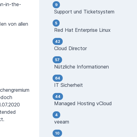
an-in-the-
9
Support und Ticketsystem
den von allen
5
Red Hat Enterprise Linux
42
Cloud Director
57
Nützliche Informationen
64
IT Sicherheit
anchengremium
jedoch
44
Managed Hosting vCloud
1.07.2020
xtended
4
t.
veeam
10