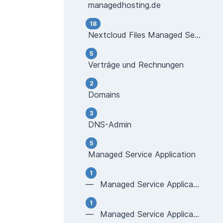
managedhosting.de
18
Nextcloud Files Managed Server
5
Verträge und Rechnungen
2
Domains
3
DNS-Admin
5
Managed Service Application
1
— Managed Service Application - MySQL
1
— Managed Service Application - MongoDB