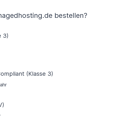
anagedhosting.de bestellen?
e 3)
Compliant (Klasse 3)
ahr
V)
r