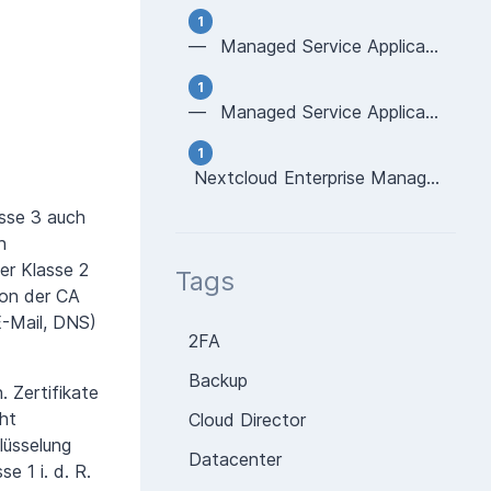
1
— Managed Service Application - PostgreSQL
1
— Managed Service Application - HAProxy
1
Nextcloud Enterprise Managed Cluster
asse 3 auch
n
er Klasse 2
Tags
von der CA
E-Mail, DNS)
2FA
Backup
 Zertifikate
cht
Cloud Director
lüsselung
Datacenter
e 1 i. d. R.