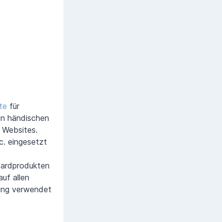
te
für
en händischen
e Websites.
c. eingesetzt
dardprodukten
uf allen
rung verwendet