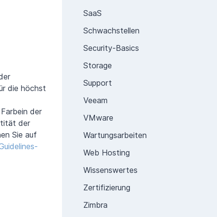
SaaS
Schwachstellen
Security-Basics
Storage
der
Support
ür die höchst
Veeam
 Farbein der
VMware
tität der
nen Sie auf
Wartungsarbeiten
uidelines-
Web Hosting
Wissenswertes
Zertifizierung
Zimbra