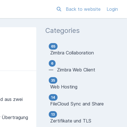
Back to website
Login
Categories
65
Zimbra Collaboration
6
— Zimbra Web Client
35
Web Hosting
14
nd aus zwei
FileCloud Sync and Share
13
er Übertragung
Zertifikate und TLS