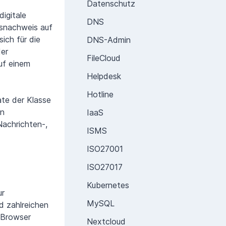
Datenschutz
digitale
DNS
tsnachweis auf
ich für die
DNS-Admin
der
FileCloud
uf einem
Helpdesk
Hotline
ate der Klasse
in
IaaS
 Nachrichten-,
ISMS
ISO27001
ISO27017
Kubernetes
ur
MySQL
d zahlreichen
 Browser
Nextcloud