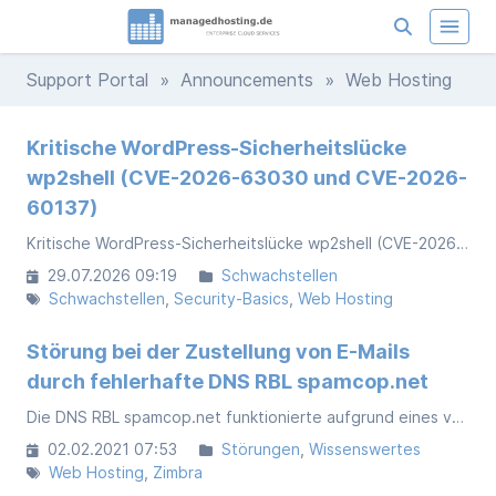
Support Portal
»
Announcements
» Web Hosting
Kritische WordPress-Sicherheitslücke
wp2shell (CVE-2026-63030 und CVE-2026-
60137)
Kritische WordPress-Sicherheitslücke wp2shell (CVE-2026-63030 und CVE-2026-60137)
29.07.2026 09:19
Schwachstellen
Schwachstellen
Security-Basics
Web Hosting
Störung bei der Zustellung von E-Mails
durch fehlerhafte DNS RBL spamcop.net
Die DNS RBL spamcop.net funktionierte aufgrund eines vergessenen Domain-Verlängerungsprozesses nicht mehr. Wir haben die Verwendung dieser DNS RBL in unseren Systemen vorübergehend deaktiviert und nach erfolgreicher Funktionsprüfung wieder aktiviert.
02.02.2021 07:53
Störungen
Wissenswertes
Web Hosting
Zimbra