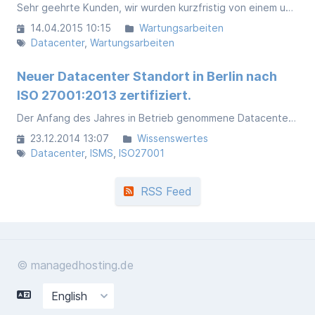
Sehr geehrte Kunden, wir wurden kurzfristig von einem unserer IP-Transit Carrier am Datacenter Standort Dresden informiert, dass es aufgrund einer Notfallentstörung zu einem kurzen Ausfall einer der Internet-Anbindungen kommt.
14.04.2015 10:15
Wartungsarbeiten
Datacenter
Wartungsarbeiten
Neuer Datacenter Standort in Berlin nach
ISO 27001:2013 zertifiziert.
Der Anfang des Jahres in Betrieb genommene Datacenterstandort in Berlin wurde erstmals auditiert, sodass jetzt alle Standorte über eine entsprechende Zertifizierung Verfügen.
23.12.2014 13:07
Wissenswertes
Datacenter
ISMS
ISO27001
RSS Feed
© managedhosting.de