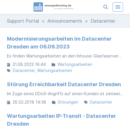
Support Portal
»
Announcements
» Datacenter
Modernisierungsarbeiten im Datacenter
Dresden am 06.09.2023
Es finden Wartungsarbeiten an den Inhouse-Glasfaserverbindungen statt. Wir erwarten keine Einschränkung der Verfügbarkeit unserer Dienste.
31.08.2023 16:44
Wartungsarbeiten
Datacenter
Wartungsarbeiten
Störung Erreichbarkeit Datacenter Dresden
Im Zuge eines DDoS-Angriffs auf einen Kunden ist zeitweise auch unsere Datacenteranbindungen am Standort Dresden insgesamt beeinträchtigt gewesen. Der Angriff konnte in der Zwischenzeit erfolgreich abgewehrt werden.
26.02.2018 14:38
Störungen
Datacenter
Wartungsarbeiten IP-Transit - Datacenter
Dresden