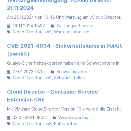
21.11.2024
Am 21.11.2024 von 10–16 Uhr: Wartung am vCloud Director. Workloads bleiben uneingeschränkt verfügbar, Frontend/API sind kurzzeitig betroffen.
19.11.2024 15:37
Wartungsarbeiten
Cloud Director
IaaS
Wartungsarbeiten
CVE-2021-4034 - Sicherheitslücke in PolKit
(pwnkit)
Qualys-Sicherheitsexperten haben eine Schwachstelle in Polkit entdeckt, die es lokalen Benutzern ermöglicht, ihre Rechte auszuweiten. Die Ausnutzung der Schwachstelle erfordert, dass der Benutzer bereits administrative Rechte hat.
27.01.2022 13:15
Schwachstellen
Cloud Director
IaaS
Schwachstellen
Cloud Director - Container Service
Extension CSE
Mit VMware Cloud Director Version 10.x wurde die Erstellung und Verwaltung von Kubernetes-Clustern weiter vereinfacht. Es gibt nun auch eine Integration in das Cloud Director Web UI. So können Kubernetes-Cluster auch darüber erstellt und verwaltet werden.
03.02.2021 08:02
Wissenswertes
Cloud Director
IaaS
Kubernetes