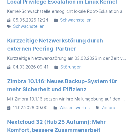
Local Privilege Escalation im Linux Kernel
Kernel-Schwachstelle ermöglicht lokale Root-Eskalation auf Rocky Linux. Mitigation erfolgt kurzfristig, Patches werden anschließend abgestimmt eingespielt.
05.05.2026 12:24
Schwachstellen
Schwachstellen
Kurzzeitige Netzwerkstörung durch
externen Peering-Partner
Kurzzeitige Netzwerkstörung am 03.03.2026 in der Zeit von 15:36–16:08 Uhr bei externem Peering-Partner
04.03.2026 09:41
Störungen
Zimbra 10.1.16: Neues Backup-System für
mehr Sicherheit und Effizienz
Mit Zimbra 10.1.16 setzen wir Ihre Mailumgebung auf den neuesten Stand. Das Update bringt vor allem eine modernisierte Backup-Technik (Backup Engine v2), die Sicherungen schneller und effizienter macht, ohne Mehraufwand für Kunden.
11.02.2026 09:00
Wissenswertes
Zimbra
Nextcloud 32 (Hub 25 Autumn): Mehr
Komfort, bessere Zusammenarbeit