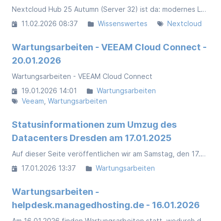
Nextcloud Hub 25 Autumn (Server 32) ist da: modernes Look & Feel, bessere Zusammenarbeit und viele spürbare Verbesserungen im Alltag. Neu ist auch das Namensschema nach Jahr und Saison – für mehr Orientierung und Klarheit.
11.02.2026 08:37
Wissenswertes
Nextcloud
Wartungsarbeiten - VEEAM Cloud Connect -
20.01.2026
Wartungsarbeiten - VEEAM Cloud Connect
19.01.2026 14:01
Wartungsarbeiten
Veeam
Wartungsarbeiten
Statusinformationen zum Umzug des
Datacenters Dresden am 17.01.2025
Auf dieser Seite veröffentlichen wir am Samstag, den 17.01.2026, regelmäßig den Umzugsstatus unseres Datacenters Dresden. Zwischen 05:00 und 16:00 Uhr werden alle betroffenen Dienste abgeschaltet und im Laufe des Tages wieder in Betrieb genommen.
17.01.2026 13:37
Wartungsarbeiten
Wartungsarbeiten -
helpdesk.managedhosting.de - 16.01.2026
Am 16.01.2026 finden Wartungsarbeiten statt, wodurch der Zugriff auf den Helpdesk, die Wissensdatenbank und das Ticket System vorübergehend eingeschränkt ist. Eingehende E-Mails werden bearbeitet.