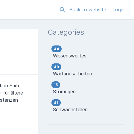
Back to website
Login
Categories
44
Wissenswertes
49
Wartungsarbeiten
ion Suite
15
Störungen
 für ältere
nstanzen
41
Schwachstellen