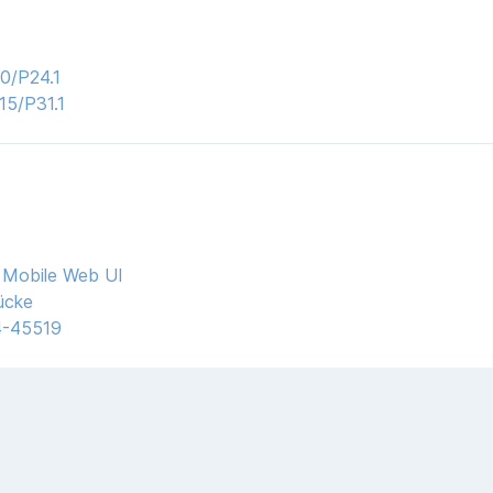
.0/P24.1
15/P31.1
a Mobile Web UI
ücke
24-45519