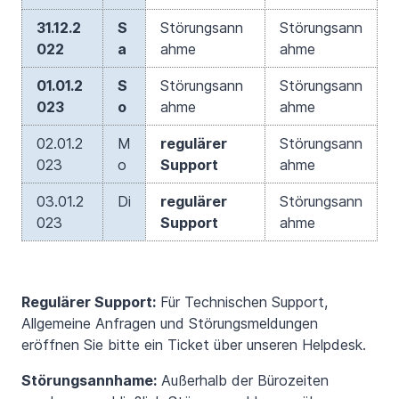
31.12.2
S
Störungsann
Störungsann
022
a
ahme
ahme
01.01.2
S
Störungsann
Störungsann
023
o
ahme
ahme
02.01.2
M
regulärer
Störungsann
023
o
Support
ahme
03.01.2
Di
regulärer
Störungsann
023
Support
ahme
Regulärer Support:
Für Technischen Support,
Allgemeine Anfragen und Störungsmeldungen
eröffnen Sie bitte ein Ticket über unseren Helpdesk.
Störungsannhame:
Außerhalb der Bürozeiten